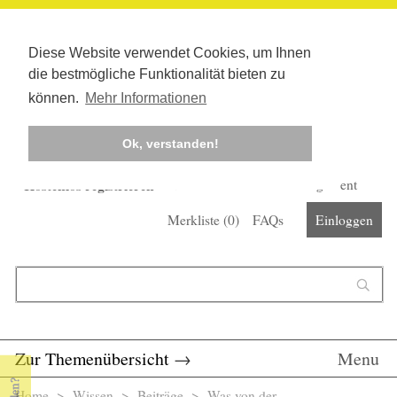
Diese Website verwendet Cookies, um Ihnen
die bestmögliche Funktionalität bieten zu
können.
Mehr Informationen
Ok, verstanden!
Kostenlos registrieren
Newsletter
Corona-Management
Merkliste (
0
)
FAQs
Einloggen
Suchformular
Suche
Zur Themenübersicht
→
Menu
Home
>
Wissen
>
Beiträge
> Was von der