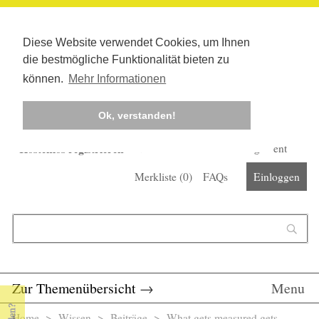
Diese Website verwendet Cookies, um Ihnen
die bestmögliche Funktionalität bieten zu
können.
Mehr Informationen
Ok, verstanden!
Kostenlos registrieren
Newsletter
Corona-Management
Merkliste (
0
)
FAQs
Einloggen
Suchformular
Suche
Zur Themenübersicht
→
Menu
Home
>
Wissen
>
Beiträge
> What gets measured gets