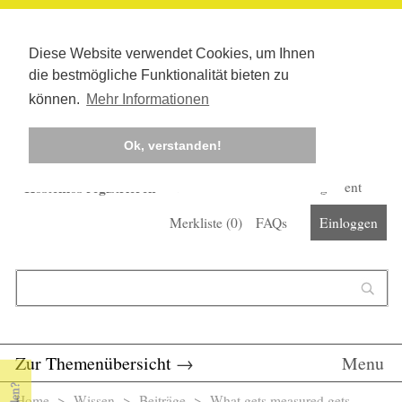
Diese Website verwendet Cookies, um Ihnen
die bestmögliche Funktionalität bieten zu
können.
Mehr Informationen
Ok, verstanden!
Kostenlos registrieren
Newsletter
Corona-Management
Merkliste (
0
)
FAQs
Einloggen
Suchformular
Suche
Zur Themenübersicht
→
Menu
Home
>
Wissen
>
Beiträge
> What gets measured gets