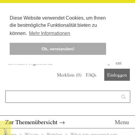
Diese Website verwendet Cookies, um Ihnen
die bestmögliche Funktionalität bieten zu
können.
Mehr Informationen
Ok, verstanden!
Kostenlos registrieren
Newsletter
Corona-Management
Merkliste (
0
)
FAQs
Einloggen
Suchformular
Suche
Zur Themenübersicht
→
Menu
Home
>
Wissen
>
Beiträge
> What gets measured gets