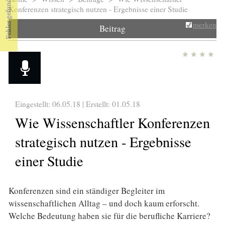
Sie sind hier
Konferenzen strategisch nutzen - Ergebnisse einer Studie
merken
Beitrag
Eingestellt: 06.05.18 | Erstellt:
01.05.18
Wie Wissenschaftler Konferenzen
strategisch nutzen - Ergebnisse
einer Studie
Konferenzen sind ein ständiger Begleiter im
wissenschaftlichen Alltag – und doch kaum erforscht.
Welche Bedeutung haben sie für die berufliche Karriere?