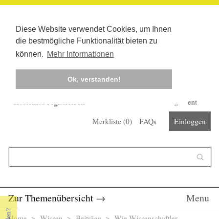
Diese Website verwendet Cookies, um Ihnen
die bestmögliche Funktionalität bieten zu
können.
Mehr Informationen
Ok, verstanden!
Kostenlos registrieren
Newsletter
Corona-Management
Merkliste (
0
)
FAQs
Einloggen
Suchformular
Suche
Zur Themenübersicht
→
Menu
Home
>
Wissen
>
Beiträge
> Wie Wissenschaftler