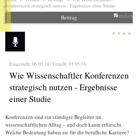
Sie sind hier
Konferenzen strategisch nutzen - Ergebnisse einer Studie
merken
Beitrag
Eingestellt: 06.05.18 | Erstellt:
01.05.18
Wie Wissenschaftler Konferenzen
strategisch nutzen - Ergebnisse
einer Studie
Konferenzen sind ein ständiger Begleiter im
wissenschaftlichen Alltag – und doch kaum erforscht.
Welche Bedeutung haben sie für die berufliche Karriere?