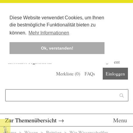
Diese Website verwendet Cookies, um Ihnen
die bestmögliche Funktionalität bieten zu
können.
Mehr Informationen
Ok, verstanden!
Kostenlos registrieren
Newsletter
Corona-Management
Merkliste (
0
)
FAQs
Einloggen
Suchformular
Suche
Zur Themenübersicht
→
Menu
Home
>
Wissen
>
Beiträge
> Wie Wissenschaftler