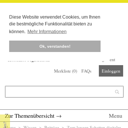
Diese Website verwendet Cookies, um Ihnen
die bestmögliche Funktionalität bieten zu
können.
Mehr Informationen
Ok, verstanden!
Kostenlos registrieren
Newsletter
Corona-Management
Merkliste (
0
)
FAQs
Einloggen
Suchformular
Suche
Zur Themenübersicht
→
Menu
Home
>
Wissen
>
Beiträge
> Zum langen Schatten digitaler