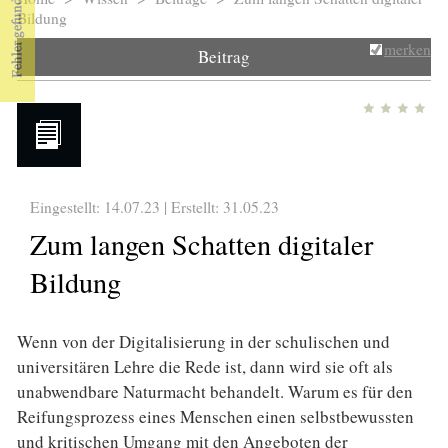
Sie sind hier
Bildung
merken
Beitrag
Eingestellt: 14.07.23 | Erstellt:
31.05.23
Zum langen Schatten digitaler
Bildung
Wenn von der Digitalisierung in der schulischen und
universitären Lehre die Rede ist, dann wird sie oft als
unabwendbare Naturmacht behandelt. Warum es für den
Reifungsprozess eines Menschen einen selbstbewussten
und kritischen Umgang mit den Angeboten der