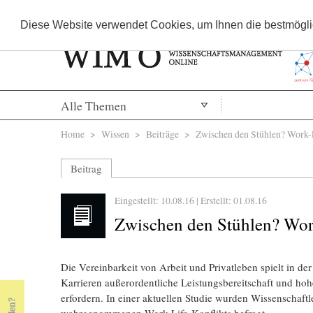
Diese Website verwendet Cookies, um Ihnen die bestmöglic
Alle Themen
Sie sind hier
Home
>
Wissen
>
Beiträge
> Zwischen den Stühlen? Work-Li
Beitrag
Eingestellt: 10.08.16 | Erstellt:
01.08.16
Zwischen den Stühlen? Work
Die Vereinbarkeit von Arbeit und Privatleben spielt in de
« Prev Page
Next Page »
Karrieren außerordentliche Leistungsbereitschaft und hoh
erfordern. In einer aktuellen Studie wurden Wissenschaftl
wahrgenommenen Work-Life-Konflikts befragt.