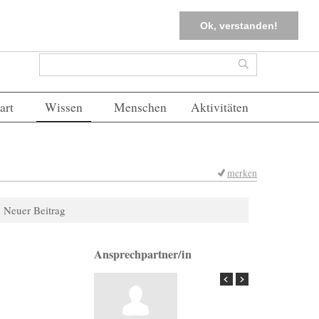
tter
Corona-Management
Merkliste (
0
)
FAQs
Einloggen
Ok, verstanden!
Suchformular
Suche
art
Wissen
Menschen
Aktivitäten
merken
Neuer Beitrag
Ansprechpartner/in