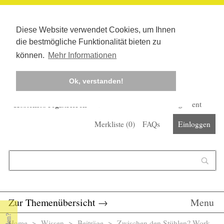
Diese Website verwendet Cookies, um Ihnen
die bestmögliche Funktionalität bieten zu
können.
Mehr Informationen
Ok, verstanden!
Kostenlos registrieren
Newsletter
Corona-Management
Merkliste (
0
)
FAQs
Einloggen
Suchformular
Suche
Zur Themenübersicht
→
Menu
Home
>
Wissen
>
Beiträge
> Zwischen den Stühlen? Work-