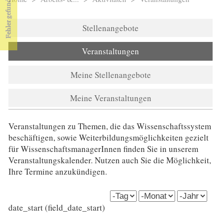
Sie sind hier
Stellenangebote
Veranstaltungen
Meine Stellenangebote
Meine Veranstaltungen
Veranstaltungen zu Themen, die das Wissenschaftssystem
beschäftigen, sowie Weiterbildungsmöglichkeiten gezielt
für WissenschaftsmanagerInnen finden Sie in unserem
Veranstaltungskalender. Nutzen auch Sie die Möglichkeit,
Ihre Termine anzukündigen.
date_start (field_date_start)
Tag
Monat
Jahr
date_start (field_date_start)