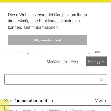
Diese Website verwendet Cookies, um Ihnen
die bestmögliche Funktionalität bieten zu
können.
Mehr Informationen
Ok, verstanden!
Kostenlos registrieren
Newsletter
Corona-Management
Merkliste (
0
)
FAQs
Einloggen
Suchformular
Suche
Zur Themenübersicht
→
Menu
Home
>
Arbeits- &...
> Aktivitäten >
Veranstaltungen