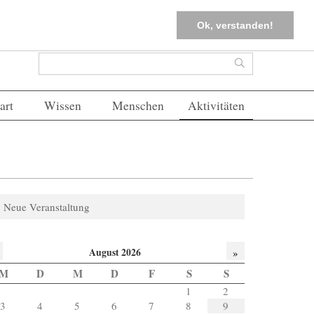
tter
Corona-Management
Merkliste (
0
)
FAQs
Einloggen
Ok, verstanden!
Suchformular
Suche
art
Wissen
Menschen
Aktivitäten
Neue Veranstaltung
August 2026
»
M
D
M
D
F
S
S
1
2
3
4
5
6
7
8
9