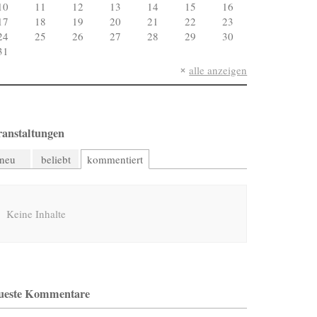
10
11
12
13
14
15
16
17
18
19
20
21
22
23
24
25
26
27
28
29
30
31
alle anzeigen
ranstaltungen
neu
beliebt
kommentiert
Keine Inhalte
ueste Kommentare