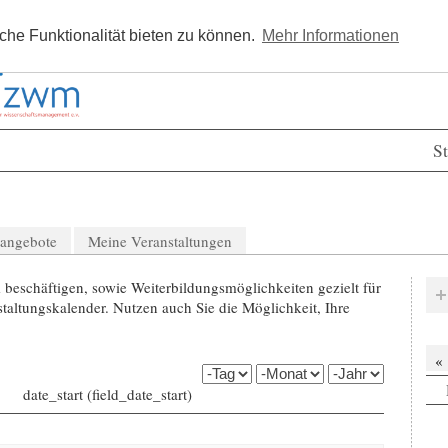
Kostenlos registrieren
Newsle
he Funktionalität bieten zu können.
Mehr Informationen
St
nangebote
Meine Veranstaltungen
beschäftigen, sowie Weiterbildungsmöglichkeiten gezielt für
altungskalender. Nutzen auch Sie die Möglichkeit, Ihre
«
date_start (field_date_start)
Tag
Monat
Jahr
date_start (field_date_start)