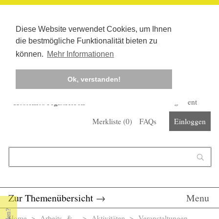
Diese Website verwendet Cookies, um Ihnen
die bestmögliche Funktionalität bieten zu
können.
Mehr Informationen
Ok, verstanden!
Kostenlos registrieren
Newsletter
Corona-Management
Merkliste (
0
)
FAQs
Einloggen
Suchformular
Suche
Zur Themenübersicht
→
Menu
Home
>
Arbeits- &...
> Aktivitäten >
Veranstaltungen