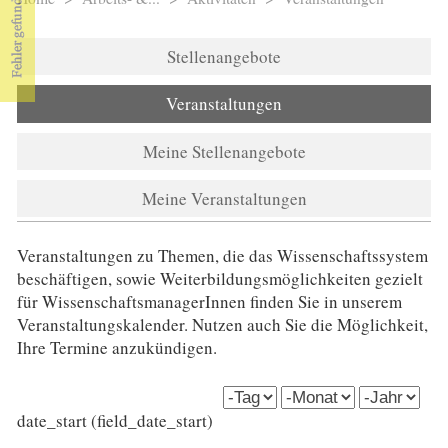
Sie sind hier
Stellenangebote
Veranstaltungen
Meine Stellenangebote
Meine Veranstaltungen
Veranstaltungen zu Themen, die das Wissenschaftssystem
beschäftigen, sowie Weiterbildungsmöglichkeiten gezielt
für WissenschaftsmanagerInnen finden Sie in unserem
Veranstaltungskalender. Nutzen auch Sie die Möglichkeit,
Ihre Termine anzukündigen.
date_start (field_date_start)
Tag
Monat
Jahr
date_start (field_date_start)