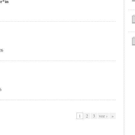
er*in
26
6
1
2
3
vor ›
»