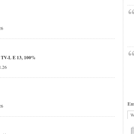
26
 - TV-L E 13, 100%
8.26
Em
26
W