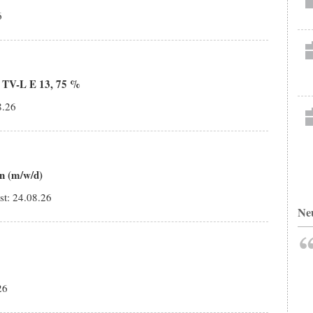
6
- TV-L E 13, 75 %
8.26
en (m/w/d)
st:
24.08.26
Ne
26