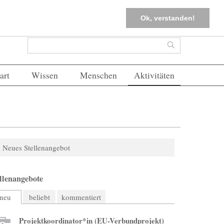
tter
Corona-Management
Merkliste (
0
)
FAQs
Einloggen
Ok, verstanden!
Suchformular
Suche
art
Wissen
Menschen
Aktivitäten
Neues Stellenangebot
llenangebote
neu
beliebt
kommentiert
Projektkoordinator*in (EU-Verbundprojekt)