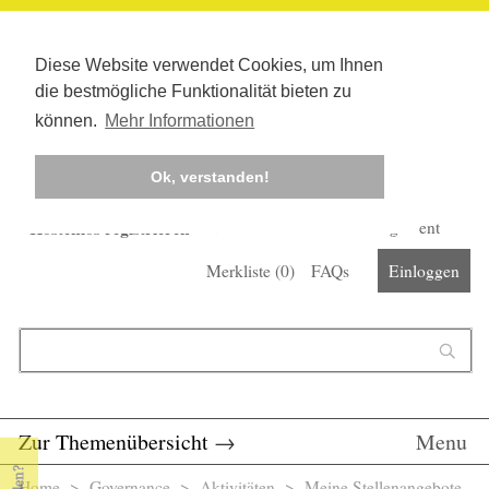
Diese Website verwendet Cookies, um Ihnen
die bestmögliche Funktionalität bieten zu
können.
Mehr Informationen
Ok, verstanden!
Kostenlos registrieren
Newsletter
Corona-Management
Merkliste (
0
)
FAQs
Einloggen
Suchformular
Suche
Zur Themenübersicht
→
Menu
Home
>
Governance
> Aktivitäten >
Meine Stellenangebote