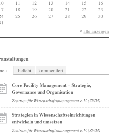
10
11
12
13
14
15
16
17
18
19
20
21
22
23
24
25
26
27
28
29
30
31
alle anzeigen
ranstaltungen
neu
beliebt
kommentiert
Core Facility Management – Strategie,
Governance und Organisation
Zentrum für Wissenschaftsmanagement e. V. (ZWM)
Strategien in Wissenschaftseinrichtungen
entwickeln und umsetzen
Zentrum für Wissenschaftsmanagement e. V. (ZWM)