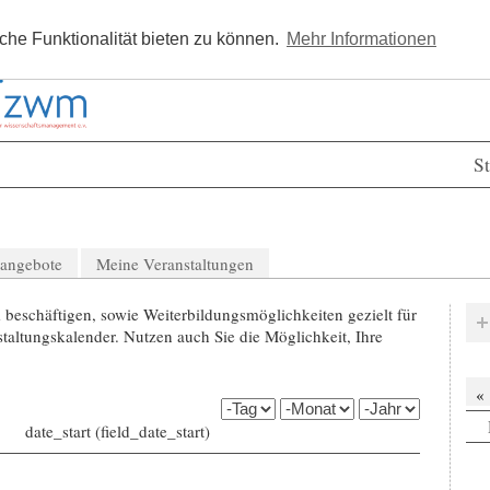
Kostenlos registrieren
Newsle
he Funktionalität bieten zu können.
Mehr Informationen
St
nangebote
Meine Veranstaltungen
beschäftigen, sowie Weiterbildungsmöglichkeiten gezielt für
altungskalender. Nutzen auch Sie die Möglichkeit, Ihre
«
date_start (field_date_start)
Tag
Monat
Jahr
date_start (field_date_start)