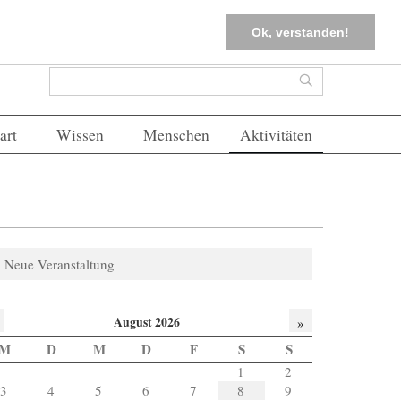
tter
Corona-Management
Merkliste (
0
)
FAQs
Einloggen
Ok, verstanden!
Suchformular
Suche
art
Wissen
Menschen
Aktivitäten
Neue Veranstaltung
August 2026
»
M
D
M
D
F
S
S
1
2
3
4
5
6
7
8
9