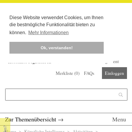
Diese Website verwendet Cookies, um Ihnen
die bestmögliche Funktionalität bieten zu
können.
Mehr Informationen
Ok, verstanden!
Kostenlos registrieren
Newsletter
Corona-Management
Merkliste (
0
)
FAQs
Einloggen
Suchformular
Suche
Zur Themenübersicht
→
Menu
Home
>
Künstliche Intelligenz
> Aktivitäten >