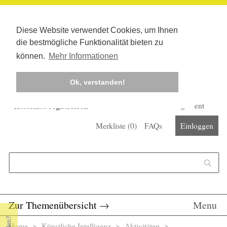
Diese Website verwendet Cookies, um Ihnen
die bestmögliche Funktionalität bieten zu
können.
Mehr Informationen
Ok, verstanden!
Kostenlos registrieren
Newsletter
Corona-Management
Merkliste (
0
)
FAQs
Einloggen
Suchformular
Suche
Zur Themenübersicht
→
Menu
Home
>
Künstliche Intelligenz
> Aktivitäten >