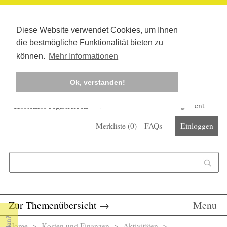
Diese Website verwendet Cookies, um Ihnen
die bestmögliche Funktionalität bieten zu
können.
Mehr Informationen
Ok, verstanden!
Kostenlos registrieren
Newsletter
Corona-Management
Merkliste (
0
)
FAQs
Einloggen
Suchformular
Suche
Zur Themenübersicht
→
Menu
Home
>
Kosten und Finanzen
> Aktivitäten >