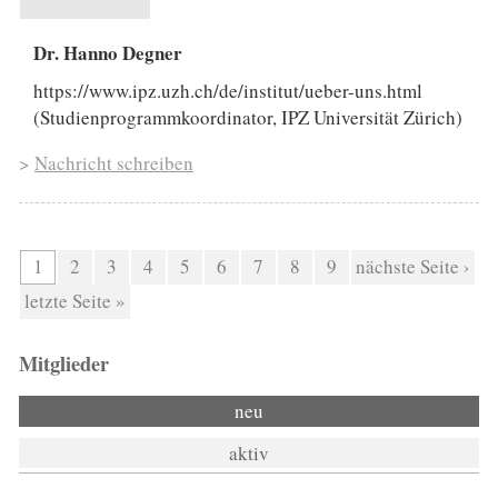
Dr. Hanno Degner
https://www.ipz.uzh.ch/de/institut/ueber-uns.html
(Studienprogrammkoordinator, IPZ Universität Zürich)
>
Nachricht schreiben
Seiten
1
2
3
4
5
6
7
8
9
nächste Seite ›
letzte Seite »
Mitglieder
neu
aktiv