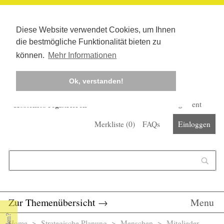
Diese Website verwendet Cookies, um Ihnen
die bestmögliche Funktionalität bieten zu
können.
Mehr Informationen
Ok, verstanden!
Kostenlos registrieren
Newsletter
Corona-Management
Merkliste (
0
)
FAQs
Einloggen
Suchformular
Suche
Zur Themenübersicht
→
Menu
Home
>
Strategische Planung
> Menschen >
Mitglieder