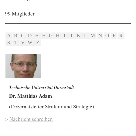
99 Mitglieder
A
B
C
D
E
F
G
H
I
J
K
L
M
N
O
P
R
S
T
V
W
Z
Technische Universität Darmstadt
Dr. Matthias Adam
(Dezernatsleiter Struktur und Strategie)
>
Nachricht schreiben