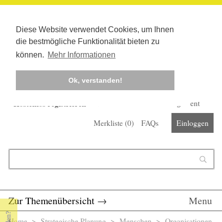
Diese Website verwendet Cookies, um Ihnen
die bestmögliche Funktionalität bieten zu
können.
Mehr Informationen
Ok, verstanden!
Kostenlos registrieren
Newsletter
Corona-Management
Merkliste (
0
)
FAQs
Einloggen
Suchformular
Suche
Zur Themenübersicht
→
Menu
Home
>
Strategische Planung
> Menschen >
Organisationen