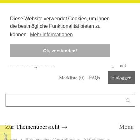
Diese Website verwendet Cookies, um Ihnen
die bestmögliche Funktionalität bieten zu
können.
Mehr Informationen
Ok, verstanden!
Kostenlos registrieren
Newsletter
Corona-Management
Merkliste (
0
)
FAQs
Einloggen
Suchformular
Suche
Zur Themenübersicht
→
Menu
Home
>
Strategisches Controlling
> Aktivitäten >