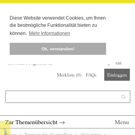
Diese Website verwendet Cookies, um Ihnen
die bestmögliche Funktionalität bieten zu
können.
Mehr Informationen
Ok, verstanden!
Kostenlos registrieren
Newsletter
Corona-Management
Merkliste (
0
)
FAQs
Einloggen
Suchformular
Suche
Zur Themenübersicht
→
Menu
Home
>
Strategisches Controlling
> Aktivitäten >