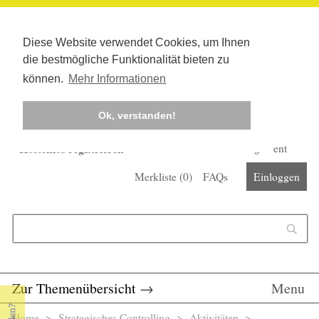
Diese Website verwendet Cookies, um Ihnen
die bestmögliche Funktionalität bieten zu
können.
Mehr Informationen
Ok, verstanden!
Kostenlos registrieren
Newsletter
Corona-Management
Merkliste (
0
)
FAQs
Einloggen
Suchformular
Suche
Zur Themenübersicht
→
Menu
Home
>
Strategisches Controlling
> Aktivitäten >