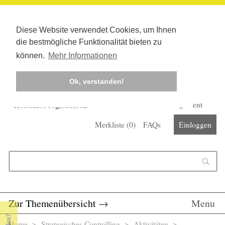
Diese Website verwendet Cookies, um Ihnen
die bestmögliche Funktionalität bieten zu
können.
Mehr Informationen
Ok, verstanden!
Kostenlos registrieren
Newsletter
Corona-Management
Merkliste (
0
)
FAQs
Einloggen
Suchformular
Suche
Zur Themenübersicht
→
Menu
Home
>
Strategisches Controlling
> Aktivitäten >