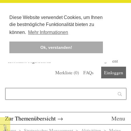
Diese Website verwendet Cookies, um Ihnen
die bestmögliche Funktionalität bieten zu
können.
Mehr Informationen
Ok, verstanden!
Kostenlos registrieren
Newsletter
Corona-Management
Merkliste (
0
)
FAQs
Einloggen
Suchformular
Suche
Zur Themenübersicht
→
Menu
Home
>
Strategisches Management
> Aktivitäten >
Meine