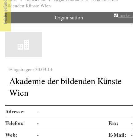
Sie sind hier
bildenden Künste Wien
merken
Organisation
Eingetragen: 20.03.14
Akademie der bildenden Künste
Wien
Adresse:
-
Telefon:
-
Fax:
-
Web:
-
E-Mail:
-