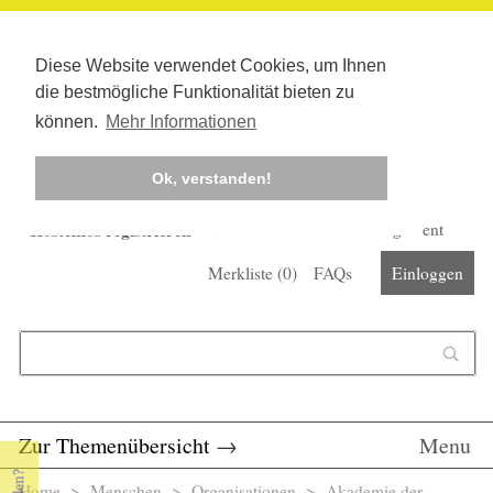
Diese Website verwendet Cookies, um Ihnen
die bestmögliche Funktionalität bieten zu
können.
Mehr Informationen
Ok, verstanden!
Kostenlos registrieren
Newsletter
Corona-Management
Merkliste (
0
)
FAQs
Einloggen
Suchformular
Suche
Zur Themenübersicht
→
Menu
Home
>
Menschen
>
Organisationen
> Akademie der