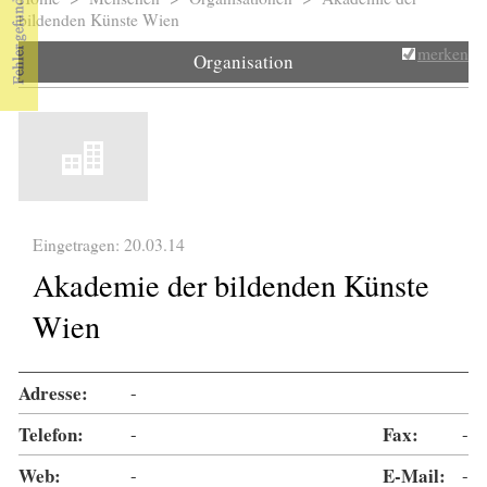
Sie sind hier
bildenden Künste Wien
merken
Organisation
Eingetragen: 20.03.14
Akademie der bildenden Künste
Wien
Adresse:
-
Telefon:
-
Fax:
-
Web:
-
E-Mail:
-