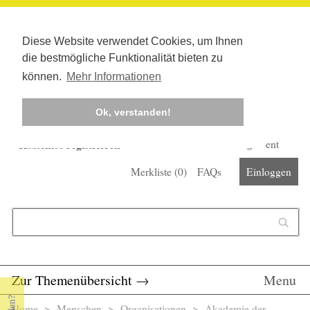
Diese Website verwendet Cookies, um Ihnen
die bestmögliche Funktionalität bieten zu
können.
Mehr Informationen
Ok, verstanden!
Kostenlos registrieren
Newsletter
Corona-Management
Merkliste (
0
)
FAQs
Einloggen
Suchformular
Suche
Zur Themenübersicht
→
Menu
Home
>
Menschen
>
Organisationen
> Akademie der