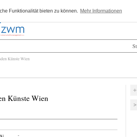
Kostenlos registrieren
Newsle
he Funktionalität bieten zu können.
Mehr Informationen
St
den Künste Wien
en Künste Wien
x:
-