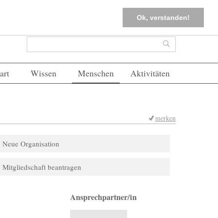
tter
Corona-Management
Merkliste (
0
)
FAQs
Einloggen
Ok, verstanden!
Suchformular
Suche
art
Wissen
Menschen
Aktivitäten
merken
Neue Organisation
Mitgliedschaft beantragen
Ansprechpartner/in