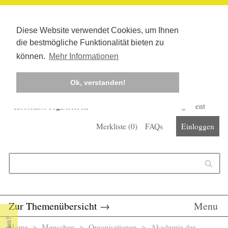
Diese Website verwendet Cookies, um Ihnen
die bestmögliche Funktionalität bieten zu
können.
Mehr Informationen
Ok, verstanden!
Kostenlos registrieren
Newsletter
Corona-Management
Merkliste (
0
)
FAQs
Einloggen
Suchformular
Suche
Zur Themenübersicht
→
Menu
Home
>
Menschen
>
Organisationen
> Akademie der