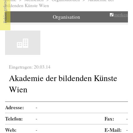
Sie sind hier
bildenden Künste Wien
merken
Organisation
Eingetragen: 20.03.14
Akademie der bildenden Künste
Wien
Adresse:
-
Telefon:
-
Fax:
-
Web:
-
E-Mail:
-