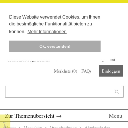
Diese Website verwendet Cookies, um Ihnen
die bestmögliche Funktionalität bieten zu
können.
Mehr Informationen
Ok, verstanden!
Kostenlos registrieren
Newsletter
Corona-Management
Merkliste (
0
)
FAQs
Einloggen
Suchformular
Suche
Zur Themenübersicht
→
Menu
Home
>
Menschen
>
Organisationen
> Akademie der