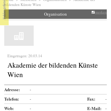
Sie sind hier
bildenden Künste Wien
merken
Organisation
Eingetragen: 20.03.14
Akademie der bildenden Künste
Wien
Adresse:
-
Telefon:
-
Fax:
-
Web:
-
E-Mail:
-