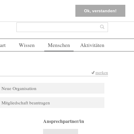
tter
Corona-Management
Merkliste (
0
)
FAQs
Einloggen
Ok, verstanden!
Suchformular
Suche
art
Wissen
Menschen
Aktivitäten
merken
Neue Organisation
Mitgliedschaft beantragen
Ansprechpartner/in