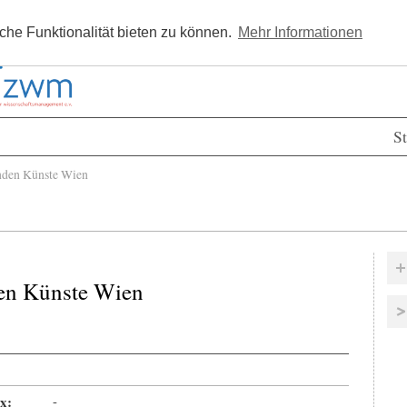
Kostenlos registrieren
Newsle
he Funktionalität bieten zu können.
Mehr Informationen
St
den Künste Wien
en Künste Wien
x:
-