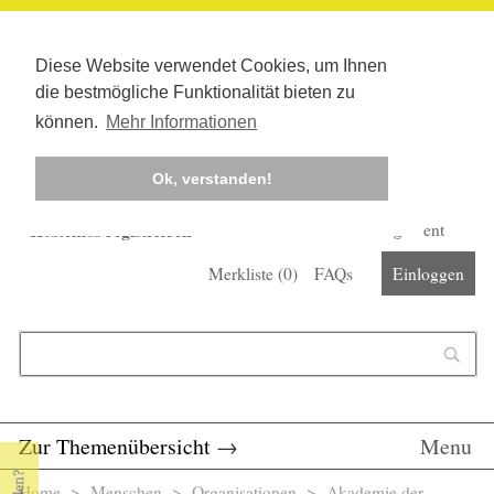
Diese Website verwendet Cookies, um Ihnen
die bestmögliche Funktionalität bieten zu
können.
Mehr Informationen
Ok, verstanden!
Kostenlos registrieren
Newsletter
Corona-Management
Merkliste (
0
)
FAQs
Einloggen
Suchformular
Suche
Zur Themenübersicht
→
Menu
Home
>
Menschen
>
Organisationen
> Akademie der