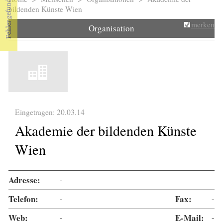
Sie sind hier
bildenden Künste Wien
merken
Organisation
Eingetragen: 20.03.14
Akademie der bildenden Künste
Wien
Adresse:
-
Telefon:
-
Fax:
-
Web:
-
E-Mail:
-