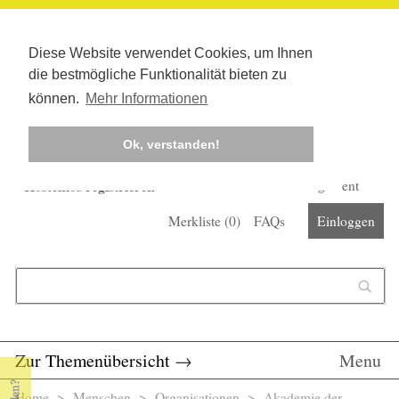
Diese Website verwendet Cookies, um Ihnen
die bestmögliche Funktionalität bieten zu
können.
Mehr Informationen
Ok, verstanden!
Kostenlos registrieren
Newsletter
Corona-Management
Merkliste (
0
)
FAQs
Einloggen
Suchformular
Suche
Zur Themenübersicht
→
Menu
Home
>
Menschen
>
Organisationen
> Akademie der