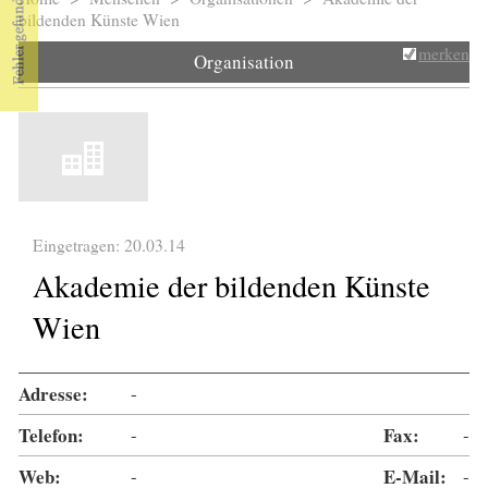
Sie sind hier
bildenden Künste Wien
merken
Organisation
Eingetragen: 20.03.14
Akademie der bildenden Künste
Wien
Adresse:
-
Telefon:
-
Fax:
-
Web:
-
E-Mail:
-