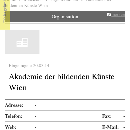
Sie sind hier
bildenden Künste Wien
merken
Organisation
Eingetragen: 20.03.14
Akademie der bildenden Künste
Wien
Adresse:
-
Telefon:
-
Fax:
-
Web:
-
E-Mail:
-