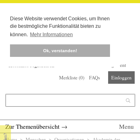
Diese Website verwendet Cookies, um Ihnen
die bestmögliche Funktionalität bieten zu
können.
Mehr Informationen
Ok, verstanden!
Kostenlos registrieren
Newsletter
Corona-Management
Merkliste (
0
)
FAQs
Einloggen
Suchformular
Suche
Zur Themenübersicht
→
Menu
Home
>
Menschen
>
Organisationen
> Akademie der