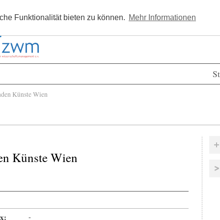
Kostenlos registrieren
Newsle
he Funktionalität bieten zu können.
Mehr Informationen
St
den Künste Wien
en Künste Wien
x:
-