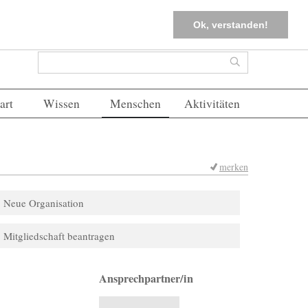
tter
Corona-Management
Merkliste (
0
)
FAQs
Einloggen
Ok, verstanden!
Suchformular
Suche
art
Wissen
Menschen
Aktivitäten
merken
Neue Organisation
Mitgliedschaft beantragen
Ansprechpartner/in