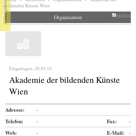
Sie sind hier
bildenden Künste Wien
merken
Organisation
Eingetragen: 20.03.14
Akademie der bildenden Künste
Wien
Adresse:
-
Telefon:
-
Fax:
-
Web:
-
E-Mail:
-