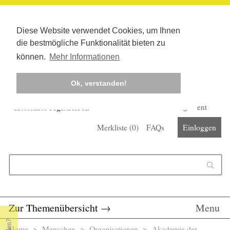
Diese Website verwendet Cookies, um Ihnen
die bestmögliche Funktionalität bieten zu
können.
Mehr Informationen
Ok, verstanden!
Kostenlos registrieren
Newsletter
Corona-Management
Merkliste (
0
)
FAQs
Einloggen
Suchformular
Suche
Zur Themenübersicht
→
Menu
Home
>
Menschen
>
Organisationen
> Akademie der