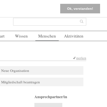
tter
Corona-Management
Merkliste (
0
)
FAQs
Einloggen
Ok, verstanden!
Suchformular
Suche
art
Wissen
Menschen
Aktivitäten
merken
Neue Organisation
Mitgliedschaft beantragen
Ansprechpartner/in