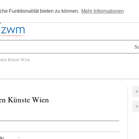
Kostenlos registrieren
Newsle
he Funktionalität bieten zu können.
Mehr Informationen
St
den Künste Wien
en Künste Wien
x:
-