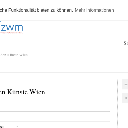
Kostenlos registrieren
Newsle
he Funktionalität bieten zu können.
Mehr Informationen
St
den Künste Wien
en Künste Wien
x:
-