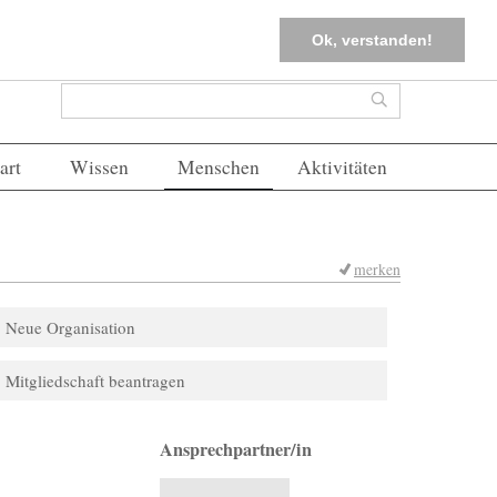
tter
Corona-Management
Merkliste (
0
)
FAQs
Einloggen
Ok, verstanden!
Suchformular
Suche
art
Wissen
Menschen
Aktivitäten
merken
Neue Organisation
Mitgliedschaft beantragen
Ansprechpartner/in