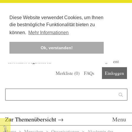
Diese Website verwendet Cookies, um Ihnen
die bestmögliche Funktionalität bieten zu
können.
Mehr Informationen
Ok, verstanden!
Kostenlos registrieren
Newsletter
Corona-Management
Merkliste (
0
)
FAQs
Einloggen
Suchformular
Suche
Zur Themenübersicht
→
Menu
Home
>
Menschen
>
Organisationen
> Akademie der