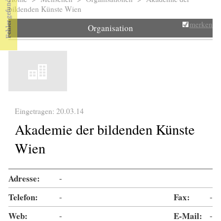
Sie sind hier
bildenden Künste Wien
merken
Organisation
Eingetragen: 20.03.14
Akademie der bildenden Künste
Wien
Adresse:
-
Telefon:
-
Fax:
-
Web:
-
E-Mail:
-