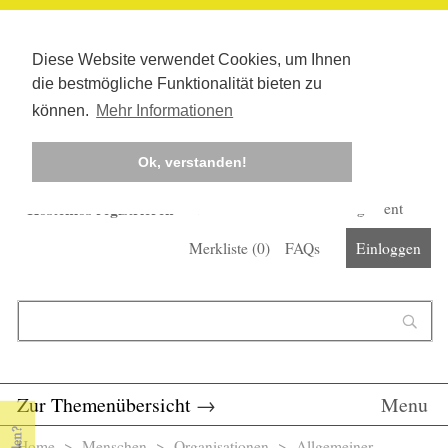
Diese Website verwendet Cookies, um Ihnen
die bestmögliche Funktionalität bieten zu
können.
Mehr Informationen
Ok, verstanden!
Kostenlos registrieren
Newsletter
Corona-Management
Merkliste (
0
)
FAQs
Einloggen
Suchformular
Suche
Zur Themenübersicht
→
Menu
Home
>
Menschen
>
Organisationen
> Allgemeiner