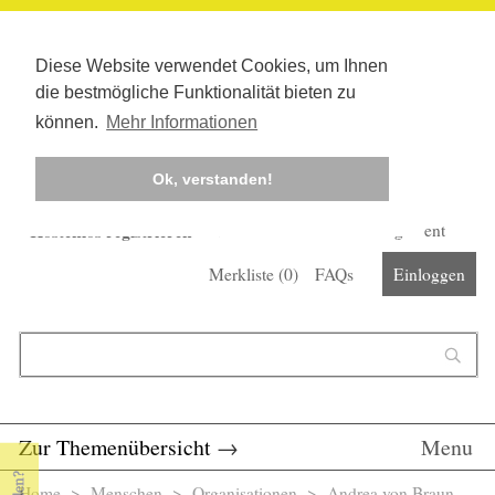
Diese Website verwendet Cookies, um Ihnen
die bestmögliche Funktionalität bieten zu
können.
Mehr Informationen
Ok, verstanden!
Kostenlos registrieren
Newsletter
Corona-Management
Merkliste (
0
)
FAQs
Einloggen
Suchformular
Suche
Zur Themenübersicht
→
Menu
Home
>
Menschen
>
Organisationen
> Andrea von Braun