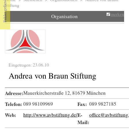
Sie sind hier
Stiftung
merken
Organisation
Eingetragen: 23.06.10
Andrea von Braun Stiftung
Adresse:
Mauerkircherstraße 12, 81679 München
Telefon:
089 98109969
Fax:
089 9827185
Web:
http://www.avbstiftung.de/
E-
office@avbstiftung
Mail: