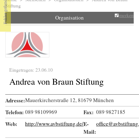
Sie sind hier
Stiftung
merken
Organisation
Eingetragen: 23.06.10
Andrea von Braun Stiftung
Adresse:
Mauerkircherstraße 12, 81679 München
Telefon:
089 98109969
Fax:
089 9827185
Web:
http://www.avbstiftung.de/
E-
office@avbstiftung
Mail: