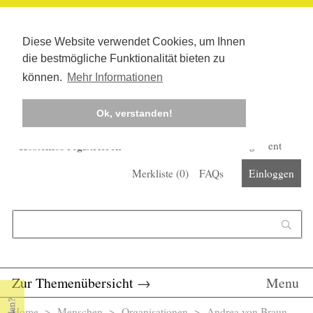
Diese Website verwendet Cookies, um Ihnen
die bestmögliche Funktionalität bieten zu
können.
Mehr Informationen
Ok, verstanden!
Kostenlos registrieren
Newsletter
Corona-Management
Merkliste (
0
)
FAQs
Einloggen
Suchformular
Suche
Zur Themenübersicht
→
Menu
Home
>
Menschen
>
Organisationen
> Andrea von Braun