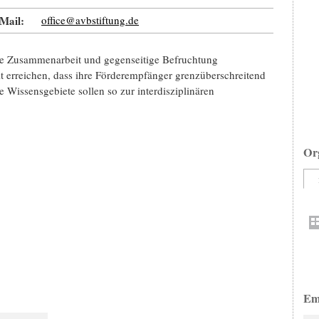
Mail:
office@avbstiftung.de
näre Zusammenarbeit und gegenseitige Befruchtung
it erreichen, dass ihre Förderempfänger grenzüberschreitend
e Wissensgebiete sollen so zur interdisziplinären
Or
Em