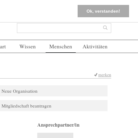
tter
Corona-Management
Merkliste (
0
)
FAQs
Einloggen
Ok, verstanden!
Suchformular
Suche
art
Wissen
Menschen
Aktivitäten
merken
Neue Organisation
Mitgliedschaft beantragen
Ansprechpartner/in