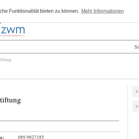
Kostenlos registrieren
Newsle
he Funktionalität bieten zu können.
Mehr Informationen
St
iftung
tiftung
x:
089 9827185