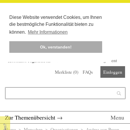
Diese Website verwendet Cookies, um Ihnen
die bestmögliche Funktionalität bieten zu
können.
Mehr Informationen
Ok, verstanden!
Kostenlos registrieren
Newsletter
Corona-Management
Merkliste (
0
)
FAQs
Einloggen
Suchformular
Suche
Zur Themenübersicht
→
Menu
Home
>
Menschen
>
Organisationen
> Andrea von Braun