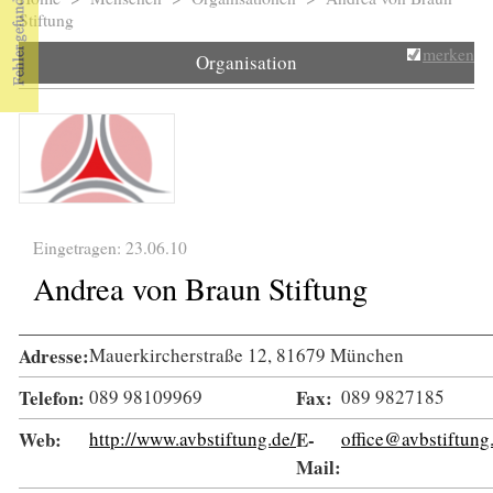
Sie sind hier
Stiftung
merken
Organisation
Eingetragen: 23.06.10
Andrea von Braun Stiftung
Adresse:
Mauerkircherstraße 12, 81679 München
Telefon:
089 98109969
Fax:
089 9827185
Web:
http://www.avbstiftung.de/
E-
office@avbstiftung
Mail: