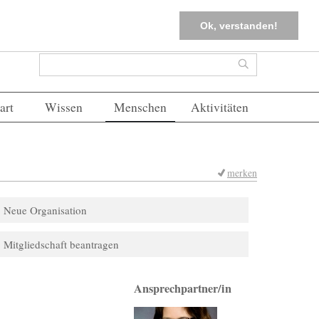
tter
Corona-Management
Merkliste (
0
)
FAQs
Einloggen
Ok, verstanden!
Suchformular
Suche
art
Wissen
Menschen
Aktivitäten
merken
Neue Organisation
Mitgliedschaft beantragen
Ansprechpartner/in