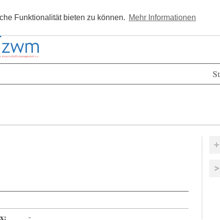
Kostenlos registrieren
Newsle
he Funktionalität bieten zu können.
Mehr Informationen
St
x:
-