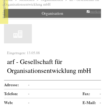
Sie sind hier
Organisationsentwicklung mbH
merken
Organisation
Eingetragen: 13.05.08
arf - Gesellschaft für
Organisationsentwicklung mbH
Adresse:
-
Telefon:
-
Fax:
-
Web:
-
E-Mail:
-