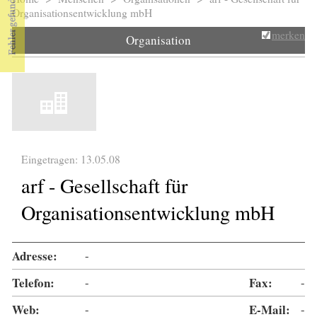
Sie sind hier
Organisationsentwicklung mbH
merken
Organisation
Eingetragen: 13.05.08
arf - Gesellschaft für
Organisationsentwicklung mbH
Adresse:
-
Telefon:
-
Fax:
-
Web:
-
E-Mail:
-