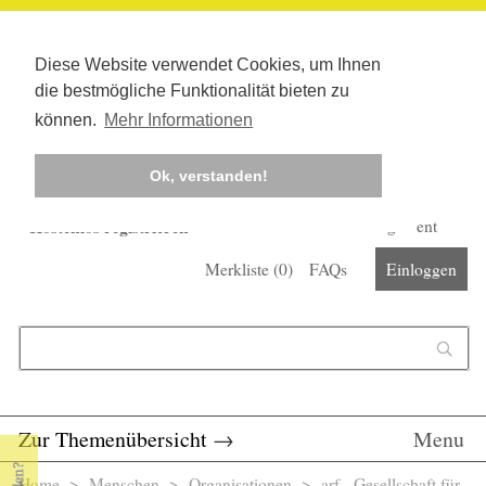
Diese Website verwendet Cookies, um Ihnen
die bestmögliche Funktionalität bieten zu
können.
Mehr Informationen
Ok, verstanden!
Kostenlos registrieren
Newsletter
Corona-Management
Merkliste (
0
)
FAQs
Einloggen
Suchformular
Suche
Zur Themenübersicht
→
Menu
Home
>
Menschen
>
Organisationen
> arf - Gesellschaft für