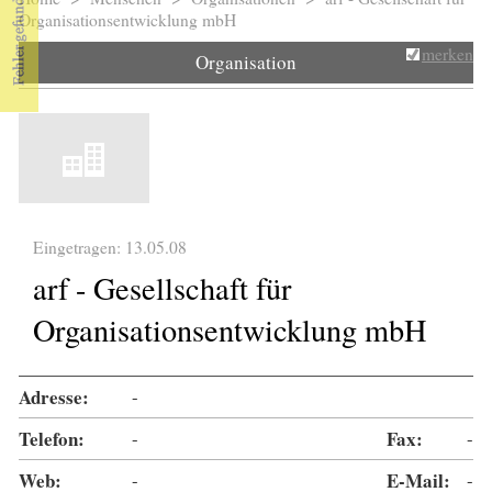
Sie sind hier
Organisationsentwicklung mbH
merken
Organisation
Eingetragen: 13.05.08
arf - Gesellschaft für
Organisationsentwicklung mbH
Adresse:
-
Telefon:
-
Fax:
-
Web:
-
E-Mail:
-