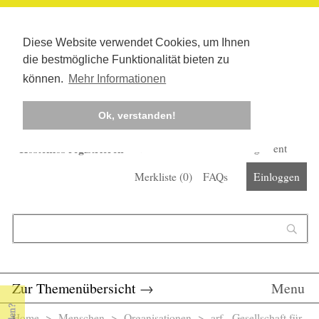
Diese Website verwendet Cookies, um Ihnen
die bestmögliche Funktionalität bieten zu
können.
Mehr Informationen
Ok, verstanden!
Kostenlos registrieren
Newsletter
Corona-Management
Merkliste (
0
)
FAQs
Einloggen
Suchformular
Suche
Zur Themenübersicht
→
Menu
Home
>
Menschen
>
Organisationen
> arf - Gesellschaft für