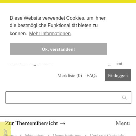
Diese Website verwendet Cookies, um Ihnen
die bestmögliche Funktionalität bieten zu
können.
Mehr Informationen
Ok, verstanden!
Kostenlos registrieren
Newsletter
Corona-Management
Merkliste (
0
)
FAQs
Einloggen
Suchformular
Suche
Zur Themenübersicht
→
Menu
Home
>
Menschen
>
Organisationen
> Carl von Ossietzky