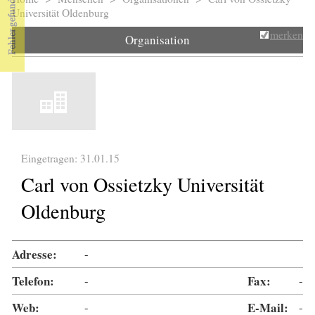
Sie sind hier
Universität Oldenburg
merken
Organisation
Eingetragen: 31.01.15
Carl von Ossietzky Universität
Oldenburg
Adresse:
-
Telefon:
-
Fax:
-
Web:
-
E-Mail:
-