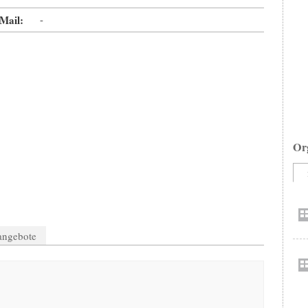
Mail:
-
Or
nangebote