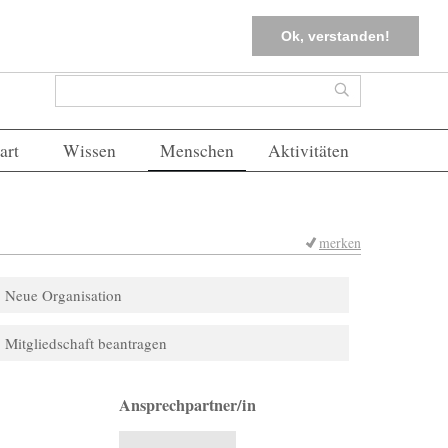
tter
Corona-Management
Merkliste (
0
)
FAQs
Einloggen
Ok, verstanden!
Suchformular
Suche
art
Wissen
Menschen
Aktivitäten
merken
Neue Organisation
Mitgliedschaft beantragen
Ansprechpartner/in